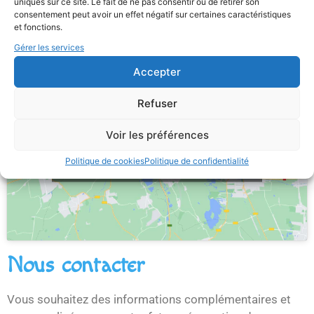
uniques sur ce site. Le fait de ne pas consentir ou de retirer son
consentement peut avoir un effet négatif sur certaines caractéristiques
et fonctions.
Gérer les services
Accepter
Cliquez sur « J’accepte » pour activer
Refuser
Google maps
Politique de cookies
Voir les préférences
J’accepte
Politique de cookies
Politique de confidentialité
Nous contacter
Vous souhaitez des informations complémentaires et